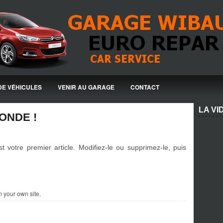
DE VÉHICULES
VENIR AU GARAGE
CONTACT
LA VI
ONDE !
votre premier article. Modifiez-le ou supprimez-le, puis
 your own site.