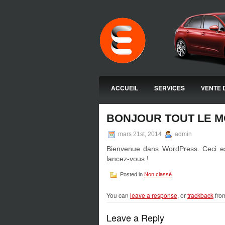
ACCUEIL
SERVICES
VENTE 
BONJOUR TOUT LE M
mars 21st, 2014
admin
Bienvenue dans WordPress. Ceci est 
lancez-vous !
Posted in
Non classé
You can
leave a response
, or
trackback
from
Leave a Reply