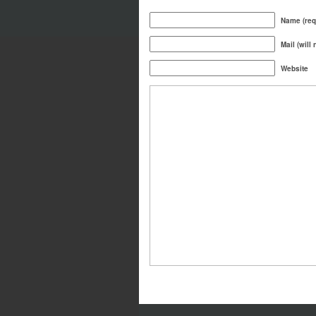
Name (req
Mail (will
Website